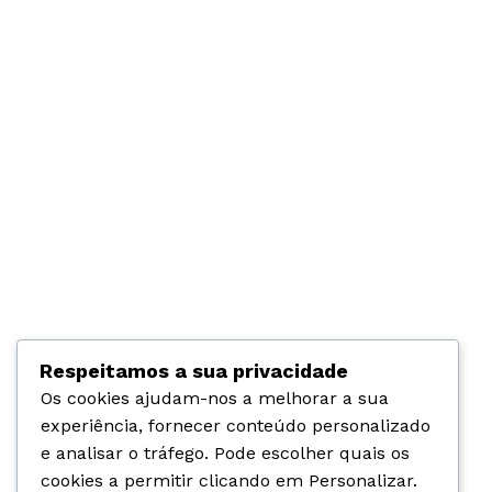
Também podes gostar
A
t
(
l
)
a
s
Respeitamos a sua privacidade
d
o
Os cookies ajudam-nos a melhorar a sua
1
experiência, fornecer conteúdo personalizado
Março 11, 2026
0
e analisar o tráfego. Pode escolher quais os
At(l)as do 10º EPRAE
º
cookies a permitir clicando em
Personalizar
.